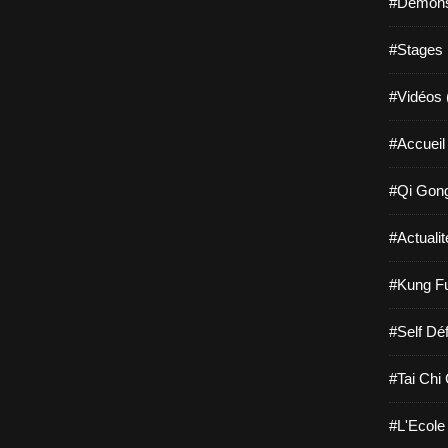
#Démonst
#Stages 
#Vidéos 
#Accueil 
#Qi Gong
#Actualit
#Kung Fu
#Self Dé
#Tai Chi
#L'Ecole 