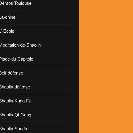
 Démos Toulouse
La-chine
L' Ecole
Meditation-de-Shaolin
Place-du-Capitole
Self-défense
Shaolin-défense
Shaolin-Kung-Fu
Shaolin-Qi-Gong
Shaolin-Sanda