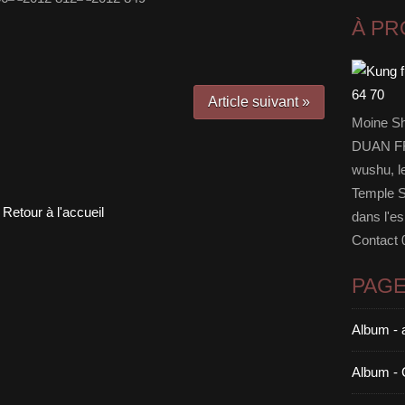
À P
Article suivant »
Moine Sh
DUAN FF
wushu, le
Temple Sh
Retour à l'accueil
dans l'es
Contact 
PAG
Album - 
Album - 