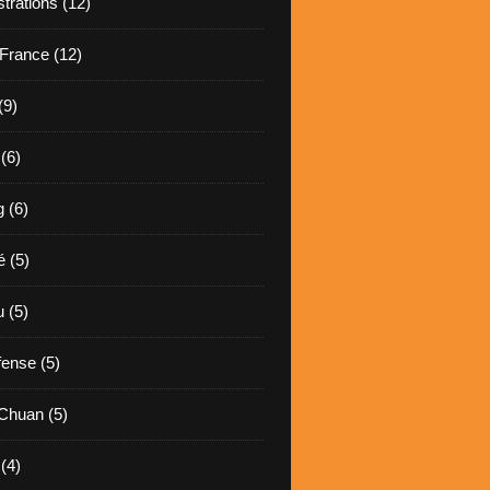
rations (12)
France (12)
(9)
(6)
 (6)
é (5)
 (5)
fense (5)
 Chuan (5)
(4)