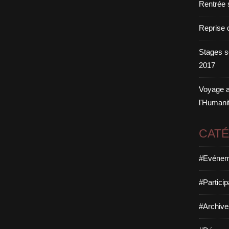
Rentrée 
Reprise 
Stages s
2017
Voyage a
l'Humani
CAT
#Evéneme
#Particip
#Archive