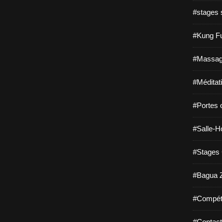
#stages s
#Kung Fu
#Massage
#Méditat
#Portes 
#Salle-Ho
#Stages 
#Bagua Z
#Compéti
#Contact