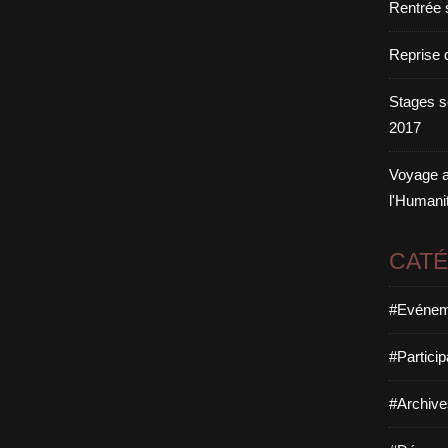
Rentrée 
Reprise 
Stages s
2017
Voyage a
l'Humani
CAT
#Evéneme
#Particip
#Archive