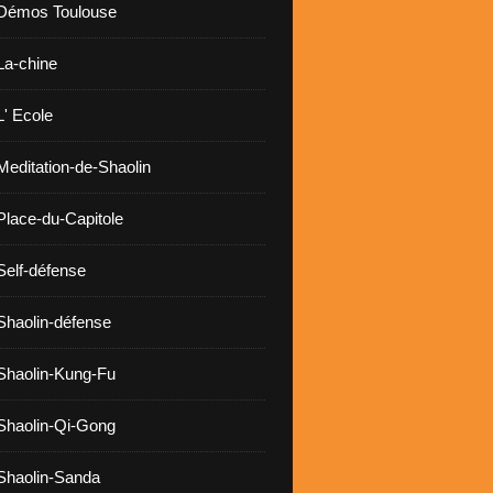
 Démos Toulouse
La-chine
L' Ecole
Meditation-de-Shaolin
Place-du-Capitole
Self-défense
Shaolin-défense
Shaolin-Kung-Fu
Shaolin-Qi-Gong
Shaolin-Sanda