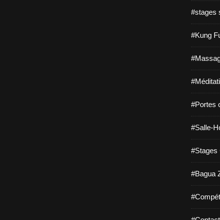
#stages s
#Kung Fu
#Massage
#Méditat
#Portes 
#Salle-Ho
#Stages 
#Bagua Z
#Compéti
#Contact