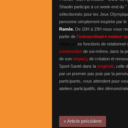
Shaolin participe à ce week-end du "
sélectionnés pour les Jeux Olympiques
personne simplement inspirée par le
Ramée.
De 10H à 19H nous vous rec
parler de
l'extraordinaire moteur qu
règles à d
es fonctions de relationnel 
construction
de soi-même, dans la pr
de son
respect
, de création et reno
Sport-Santé dans la
longévité
, celle 
par un premier pas puis par la persé
participants, vous attendent pour vo
ateliers participatifs, des démonstrati
« Article précédent