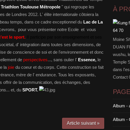
Triathlon Toulouse Métropole
" qui regroupe les
À P
 de Londres 2012. L' élite internationale côtoiera la
 beau temps, dans ce cadre exceptionnel du
Lac de La
evrons, pour vous présenter notre Ecole et vous
'est le sport.
Il participe par son enseignement et ses
Moine Sh
sociétal, d' intégration dans toutes ses dimensions, de
DUAN FF
ise de conscience de soi et de l'environnement et donc
wushu, le
uvellement de
perspectives
..., sans oulier l'
Essence,
le
Temple Sh
de la
joie
du coeur et du corps. Cette construction se fait
dans l'es
vérance, mère de l' endurance. Tous les exposants,
Contact 
us offrir de la communication, des échanges, des
ons... et, du
SPORT.
PAG
Album - 
Album - 
Article suivant »