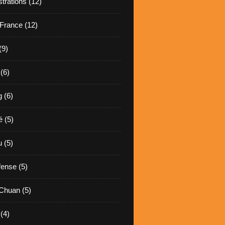
rations (12)
France (12)
(9)
(6)
 (6)
é (5)
 (5)
fense (5)
 Chuan (5)
(4)