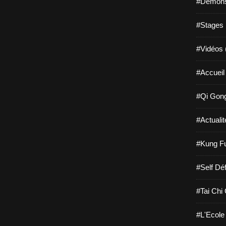
#Démonst
#Stages 
#Vidéos 
#Accueil 
#Qi Gong
#Actualit
#Kung Fu
#Self Dé
#Tai Chi
#L'Ecole 